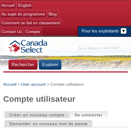
Jump to navigation
Accueil
English
Au sujet du programme
Blog
Comment se fait un classement
Pour les exploitants
Contact Us
Compte
Rechercher
Explorer
Accueil
>
User account
> Compte utilisateur
Vous êtes ici
Compte utilisateur
Créer un nouveau compte
Se connecter
(onglet actif)
Onglets principaux
Demander un nouveau mot de passe