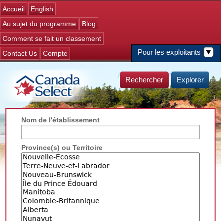
Jump to navigation
Accueil
English
Au sujet du programme
Blog
Comment se fait un classement
Pour les exploitants
Contact Us
Compte
Rechercher
Explorer
Nom de l'établissement
Province(s) ou Territoire