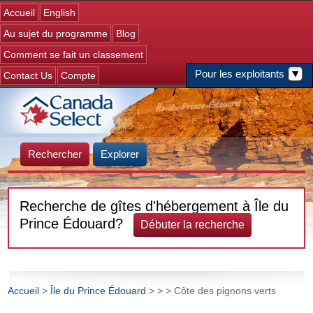
Jump to navigation
Accueil
English
Au sujet du programme
Blog
Comment se fait un classement
Pour les exploitants
Contact Us
Compte
Rechercher
Explorer
Recherche de gîtes d'hébergement à Île du
Prince Édouard?
Débuter la recherche
Accueil
>
Île du Prince Édouard
>
>
> Côte des pignons verts
Vous êtes ici