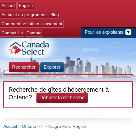
Jump to navigation
Accueil
English
Au sujet du programme
Blog
Comment se fait un classement
Pour les exploitants
Contact Us
Compte
Rechercher
Explorer
Recherche de gîtes d'hébergement à
Ontario?
Débuter la recherche
Accueil
>
Ontario
>
>
> Niagra Falls Region
Vous êtes ici