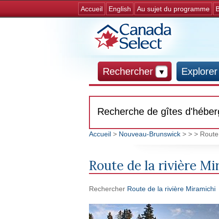
Accueil
English
Au sujet du programme
B
Rechercher
Explorer
Recherche de gîtes d'hébe
Accueil
>
Nouveau-Brunswick
>
>
> Route 
Vous êtes ici
Route de la rivière Mi
Rechercher
Route de la rivière Miramichi