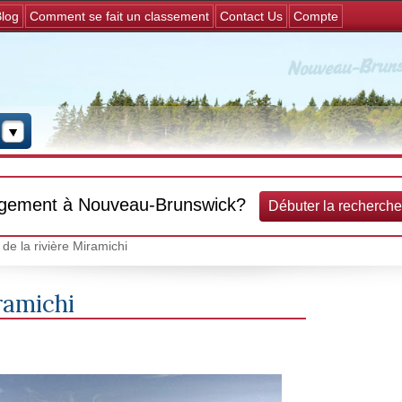
Jump to navigation
log
Comment se fait un classement
Contact Us
Compte
rgement à Nouveau-Brunswick?
Débuter la recherche
de la rivière Miramichi
ramichi