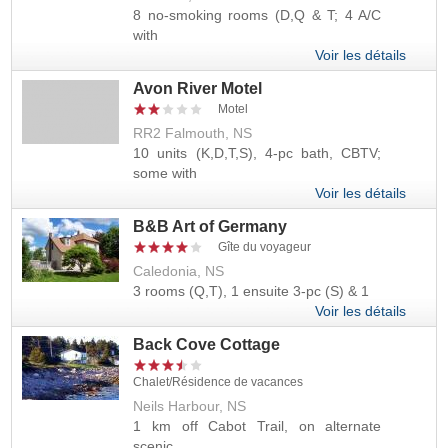
8 no-smoking rooms (D,Q & T; 4 A/C
with
Voir les détails
Avon River Motel
Motel
RR2 Falmouth, NS
10 units (K,D,T,S), 4-pc bath, CBTV;
some with
Voir les détails
B&B Art of Germany
Gîte du voyageur
Caledonia, NS
3 rooms (Q,T), 1 ensuite 3-pc (S) & 1
Voir les détails
Back Cove Cottage
Chalet/Résidence de vacances
Neils Harbour, NS
1 km off Cabot Trail, on alternate
scenic