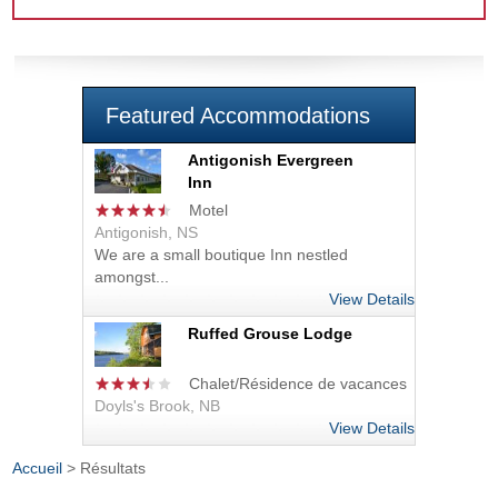
Featured Accommodations
Antigonish Evergreen
Inn
Motel
Antigonish, NS
We are a small boutique Inn nestled
amongst...
View Details
Ruffed Grouse Lodge
Chalet/Résidence de vacances
Doyls's Brook, NB
View Details
Accueil
> Résultats