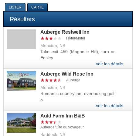
Vous êtes ici
LISTER
CARTE
Résultats
Auberge Restwell Inn
Hôtel/Motel
Moncton, NB
Take exit 450 (Magnetic Hill), turn on
Ensley
Voir les détails
Auberge Wild Rose Inn
Auberge
Moncton, NB
Romantic country inn, overlooking golf;
5
Voir les détails
Auld Farm Inn B&B
Auberge/Gîte du voyageur
Baddeck, NS