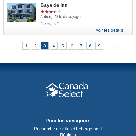
Bayside Inn
Auberge/Gîte du voyageur
Digby, NS
Voir les détails
Pages
‹
1
2
3
4
5
6
7
8
9
…
›
Pour les voyageurs
Recherche de gîtes d’hébergement
Régions