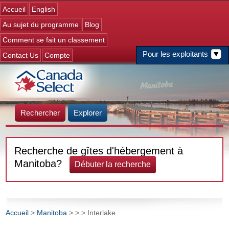
Jump to navigation
Accueil
English
Au sujet du programme
Blog
Comment se fait un classement
Pour les exploitants
Contact Us
Compte
Rechercher
Explorer
Recherche de gîtes d'hébergement à
Manitoba?
Débuter la recherche
Accueil
>
Manitoba
>
>
> Interlake
Vous êtes ici