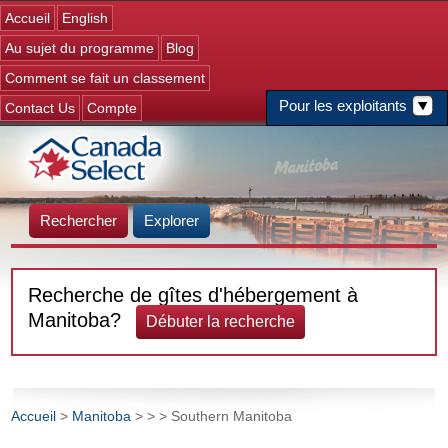
Jump to navigation
Accueil
English
Au sujet du programme
Blog
Comment se fait un classement
Pour les exploitants
Contact Us
Compte
Rechercher
Explorer
Recherche de gîtes d'hébergement à
Manitoba?
Débuter la recherche
Accueil
>
Manitoba
>
>
> Southern Manitoba
Vous êtes ici