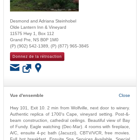
Desmond and Adriana Steinhobel
Olde Lantern Inn & Vineyard
11575 Hwy 1, Box 112
Grand Pre
,
NS
B0P 1M0
(902) 542-1389
(877) 965-3845
Donnez de la rétroaction
OK
Vue d'ensemble
Hwy 101, Exit 10. 2 min from Wolfville, next door to winery.
Authentic replica of 1700's Cape, vineyard setting. Post-&-
beam construction, cathedral ceilings. Beautiful view of Bay
of Fundy. Eagle watching (Dec-Mar). 4 rooms with fireplace,
A/C, ensuite 4-pc bath (Jacuzzi), CBTV/VCR, free movies.
Full hot breakfast. Ensuite Spa Services Available. Special