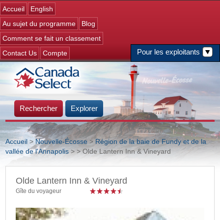
Jump to navigation
Accueil
English
Au sujet du programme
Blog
Comment se fait un classement
Pour les exploitants
Contact Us
Compte
Rechercher
Explorer
Accueil
>
Nouvelle-Écosse
>
Région de la baie de Fundy et de la
vallée de l'Annapolis
>
> Olde Lantern Inn & Vineyard
Vous êtes ici
Olde Lantern Inn & Vineyard
Gîte du voyageur