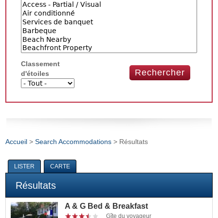
Classement
d'étoiles
Accueil
>
Search Accommodations
> Résultats
Vous êtes ici
LISTER
CARTE
Résultats
A & G Bed & Breakfast
Gîte du voyageur