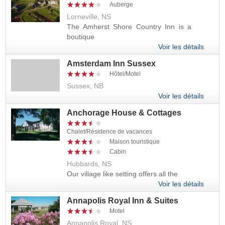
Auberge
Lorneville, NS
The Amherst Shore Country Inn is a
boutique
Voir les détails
Amsterdam Inn Sussex
Hôtel/Motel
Sussex, NB
Voir les détails
Anchorage House & Cottages
Chalet/Résidence de vacances
Maison touristique
Cabin
Hubbards, NS
Our village like setting offers all the
Voir les détails
Annapolis Royal Inn & Suites
Motel
Annapolis Royal, NS